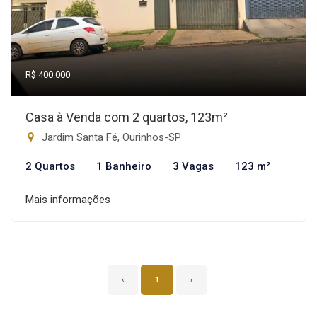
R$ 400.000
Casa à Venda com 2 quartos, 123m²
Jardim Santa Fé, Ourinhos-SP
2 Quartos
1 Banheiro
3 Vagas
123 m²
Mais informações
‹
1
›