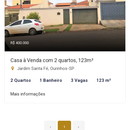
R$ 400.000
Casa à Venda com 2 quartos, 123m²
Jardim Santa Fé, Ourinhos-SP
2 Quartos
1 Banheiro
3 Vagas
123 m²
Mais informações
‹
1
›