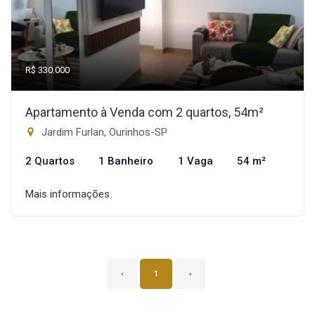
R$ 330.000
Apartamento à Venda com 2 quartos, 54m²
Jardim Furlan, Ourinhos-SP
2 Quartos
1 Banheiro
1 Vaga
54 m²
Mais informações
‹
1
›