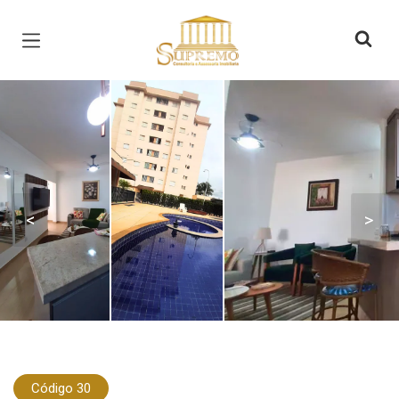
Página inicial
<
>
Código 30