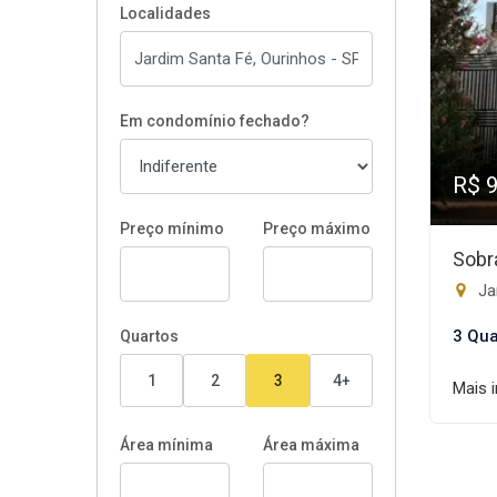
Localidades
Em condomínio fechado?
R$ 
Preço mínimo
Preço máximo
Sobr
Ja
3 Qua
Quartos
1
2
3
4+
Mais 
Área mínima
Área máxima