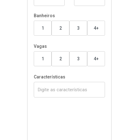
Banheiros
1
2
3
4+
Vagas
1
2
3
4+
Características