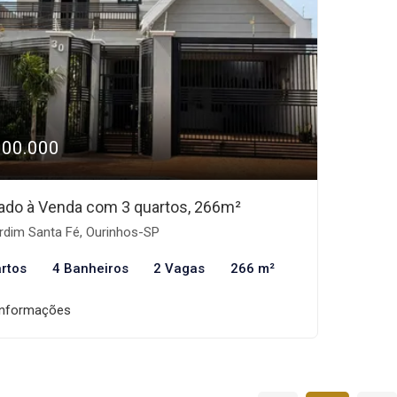
900.000
ado à Venda com 3 quartos, 266m²
rdim Santa Fé, Ourinhos-SP
rtos
4 Banheiros
2 Vagas
266 m²
informações