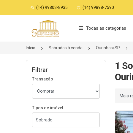
(14) 99803-8935
(14) 99898-7590
Página inicial
Todas as categorias
Início
Sobrados à venda
Ourinhos/SP
1 So
Filtrar
Ouri
Transação
Ordenar
Tipos de imóvel