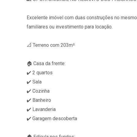
Excelente imóvel com duas construções no mesmo t
familiares ou investimento para locação.
📐 Terreno com 203m²
🏠 Casa da frente:
✔️ 2 quartos
✔️ Sala
✔️ Cozinha
✔️ Banheiro
✔️ Lavanderia
✔️ Garagem descoberta
🏠 Edícula nos fundos: