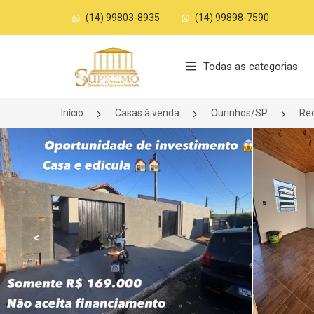
(14) 99803-8935
(14) 99898-7590
Página inicial
Todas as categorias
Início
Casas à venda
Ourinhos/SP
Re
<