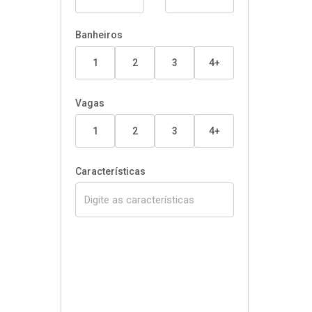
Banheiros
1
2
3
4+
Vagas
1
2
3
4+
Características