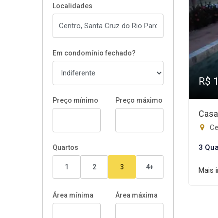
Localidades
Em condomínio fechado?
R$ 
Preço mínimo
Preço máximo
Casa
Ce
3 Qua
Quartos
1
2
3
4+
Mais 
Área mínima
Área máxima