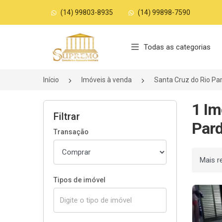
(14) 99803-8935
(14) 99898-7590
Página inicial
Todas as categorias
Início
Imóveis à venda
Santa Cruz do Rio Pa
1 Im
Filtrar
Pard
Transação
Ordenar
Tipos de imóvel