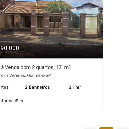
390.000
 à Venda com 2 quartos, 121m²
rdim Veredas, Ourinhos-SP
rtos
2 Banheiros
121 m²
informações