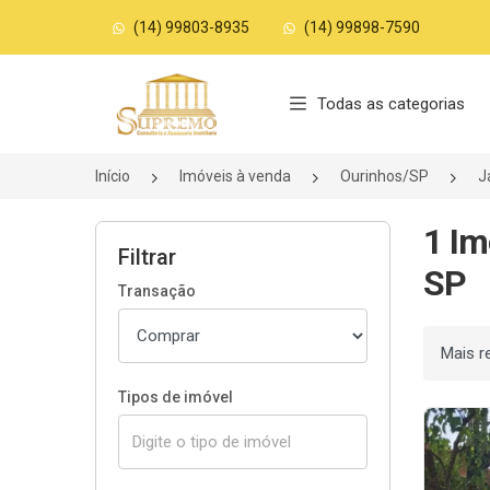
(14) 99803-8935
(14) 99898-7590
Página inicial
Todas as categorias
Início
Imóveis à venda
Ourinhos/SP
J
1 Im
Filtrar
SP
Transação
Ordenar
Tipos de imóvel