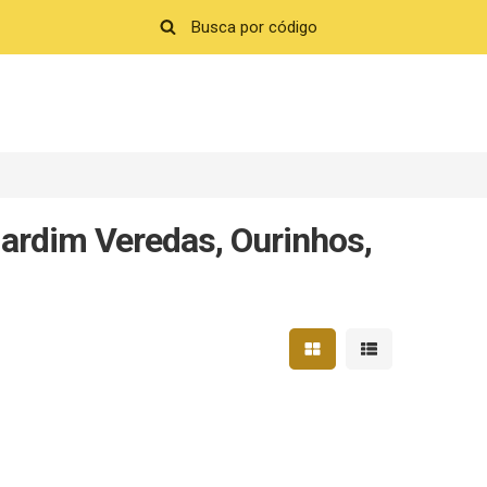
ardim Veredas, Ourinhos,
Mostrar resultados em 
Mostrar resultad