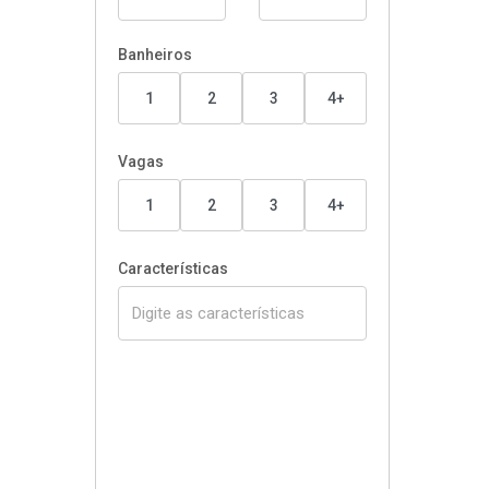
Banheiros
1
2
3
4+
Vagas
1
2
3
4+
Características