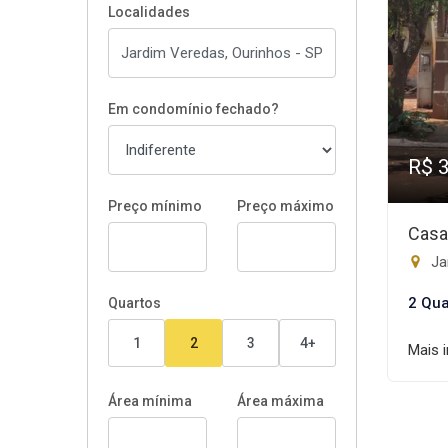
Localidades
Em condomínio fechado?
R$ 
Preço mínimo
Preço máximo
Casa
Ja
2 Qua
Quartos
1
2
3
4+
Mais 
Área mínima
Área máxima