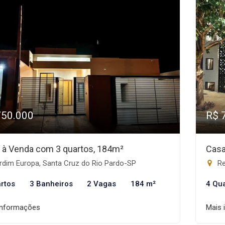
750.000
R$ 
 à Venda com 3 quartos, 184m²
Casa
rdim Europa, Santa Cruz do Rio Pardo-SP
Re
rtos
3 Banheiros
2 Vagas
184 m²
4 Qu
informações
Mais 