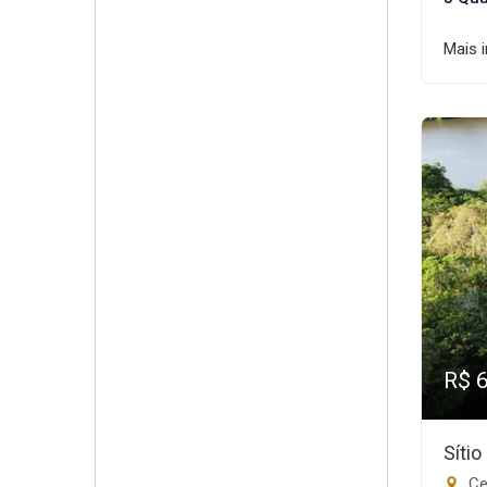
Mais 
R$ 
Síti
Ce