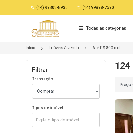
(14) 99803-8935
(14) 99898-7590
Página inicial
Todas as categorias
Início
Imóveis à venda
Até R$ 800 mil
124 
Filtrar
Transação
Ordenar
Tipos de imóvel