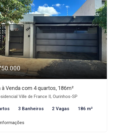
750.000
 à Venda com 4 quartos, 186m²
sidencial Ville de France II, Ourinhos-SP
artos
3 Banheiros
2 Vagas
186 m²
informações