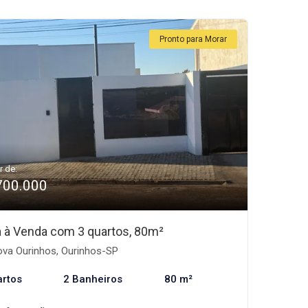
Pronto para Morar
r de:
700.000
 à Venda com 3 quartos, 80m²
va Ourinhos, Ourinhos-SP
artos
2 Banheiros
80 m²