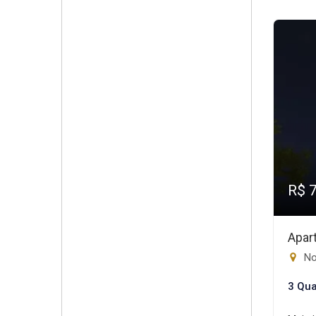
R$ 
Apar
No
3 Qua