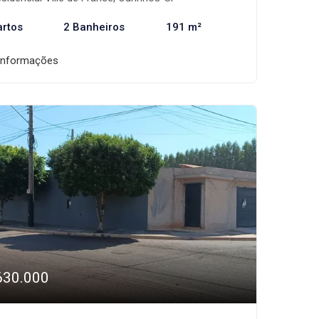
artos
2 Banheiros
191 m²
informações
630.000