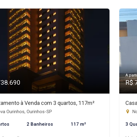
A parti
738.690
R$ 
tamento à Venda com 3 quartos, 117m²
Casa
va Ourinhos, Ourinhos-SP
No
rtos
2 Banheiros
117 m²
3 Qu