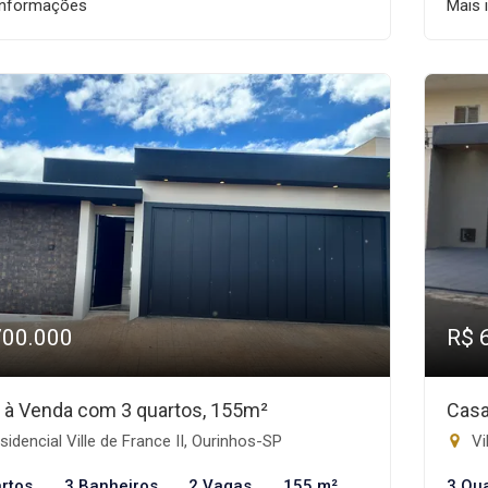
informações
Mais 
700.000
R$ 
 à Venda com 3 quartos, 155m²
Casa
idencial Ville de France II, Ourinhos-SP
Vi
rtos
3 Banheiros
2 Vagas
155 m²
3 Qu