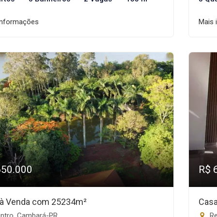
informações
Mais 
650.000
R$ 
o à Venda com 25234m²
Casa
ntro, Cambará-PR
Re