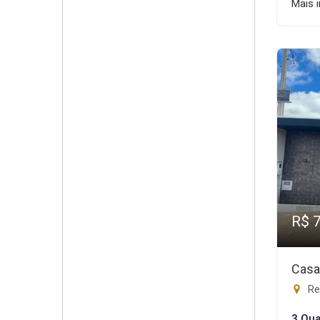
Mais 
R$ 
Casa
Res
3 Qua