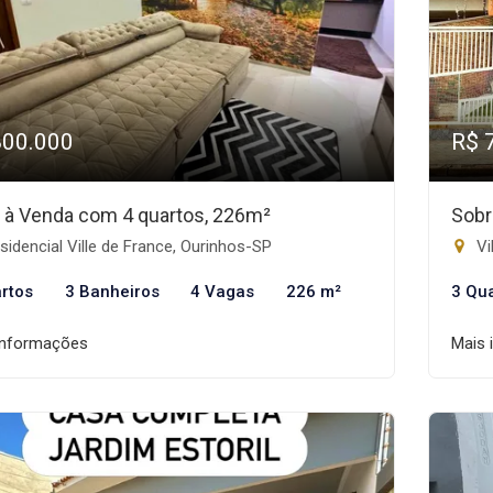
800.000
R$ 
 à Venda com 4 quartos, 226m²
Sobr
idencial Ville de France, Ourinhos-SP
Vi
rtos
3 Banheiros
4 Vagas
226 m²
3 Qu
informações
Mais 