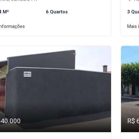
4 M²
6 Quartos
3 Qu
informações
Mais 
640.000
R$ 