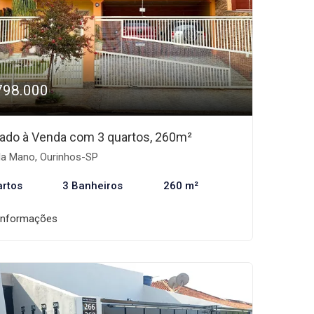
798.000
ado à Venda com 3 quartos, 260m²
la Mano, Ourinhos-SP
artos
3 Banheiros
260 m²
informações