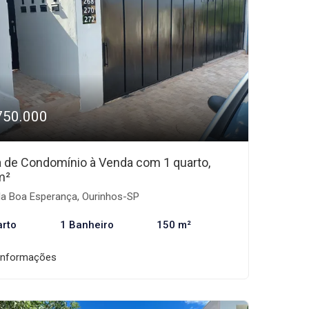
750.000
 de Condomínio à Venda com 1 quarto,
m²
la Boa Esperança, Ourinhos-SP
arto
1 Banheiro
150 m²
informações