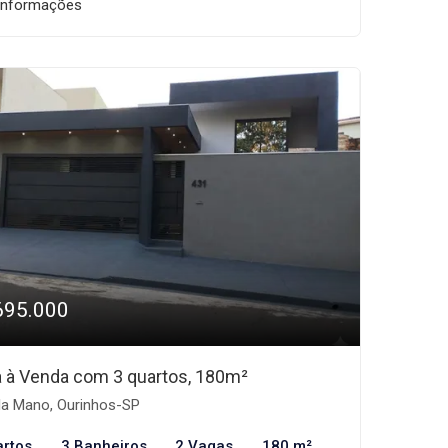
informações
695.000
 à Venda com 3 quartos, 180m²
la Mano, Ourinhos-SP
artos
3 Banheiros
2 Vagas
180 m²