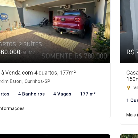
780.000
R$ 
 à Venda com 4 quartos, 177m²
Casa
150
dim Estoril, Ourinhos-SP
Vi
rtos
4 Banheiros
4 Vagas
177 m²
1 Qu
informações
Mais 