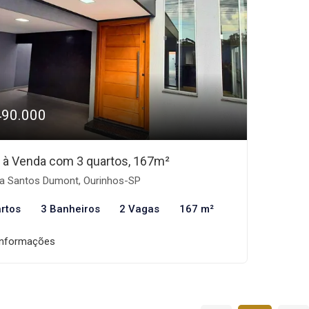
490.000
 à Venda com 3 quartos, 167m²
la Santos Dumont, Ourinhos-SP
rtos
3 Banheiros
2 Vagas
167 m²
informações