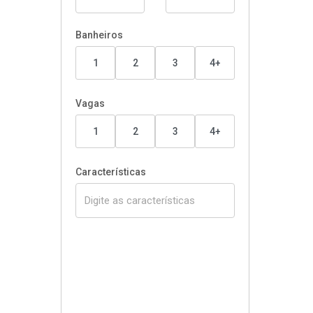
Banheiros
1
2
3
4+
Vagas
1
2
3
4+
Características