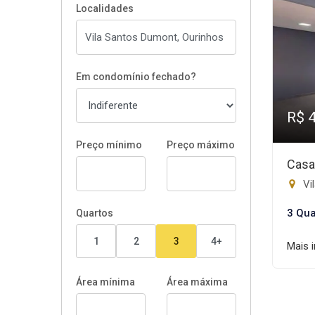
Localidades
Em condomínio fechado?
R$ 
Preço mínimo
Preço máximo
Casa
Vi
3 Qua
Quartos
1
2
3
4+
Mais 
Área mínima
Área máxima