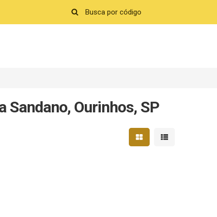
a Sandano, Ourinhos, SP
Mostrar resultados em 
Mostrar resultad