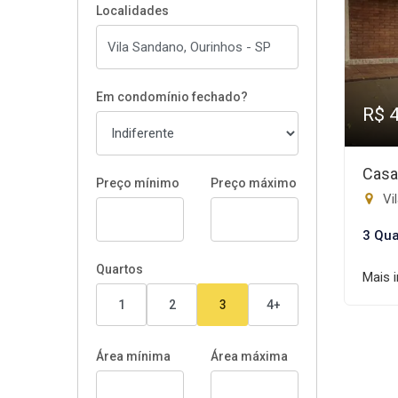
Localidades
Em condomínio fechado?
R$ 
Casa
Preço mínimo
Preço máximo
Vi
3 Qua
Quartos
Mais 
1
2
3
4+
Área mínima
Área máxima