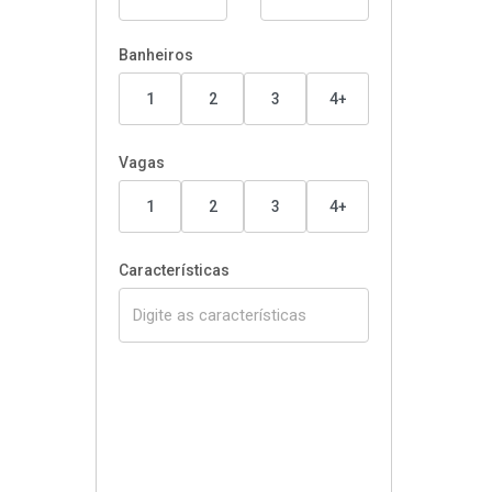
Banheiros
1
2
3
4+
Vagas
1
2
3
4+
Características