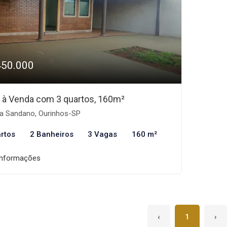
450.000
 à Venda com 3 quartos, 160m²
la Sandano, Ourinhos-SP
rtos
2 Banheiros
3 Vagas
160 m²
informações
‹
1
›