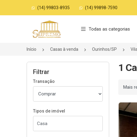
(14) 99803-8935
(14) 99898-7590
Página inicial
Todas as categorias
Início
Casas à venda
Ourinhos/SP
Vil
1 Ca
Filtrar
Transação
Ordenar
Tipos de imóvel