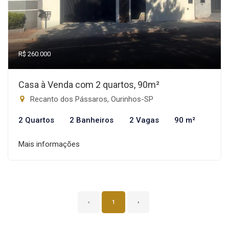
R$ 260.000
Casa à Venda com 2 quartos, 90m²
Recanto dos Pássaros, Ourinhos-SP
2 Quartos
2 Banheiros
2 Vagas
90 m²
Mais informações
‹
1
›