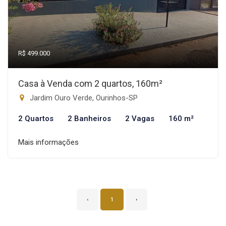
R$ 499.000
Casa à Venda com 2 quartos, 160m²
Jardim Ouro Verde, Ourinhos-SP
2 Quartos
2 Banheiros
2 Vagas
160 m²
Mais informações
‹
1
›