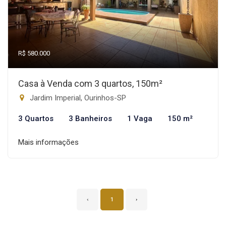
R$ 580.000
Casa à Venda com 3 quartos, 150m²
Jardim Imperial, Ourinhos-SP
3 Quartos
3 Banheiros
1 Vaga
150 m²
Mais informações
‹
1
›