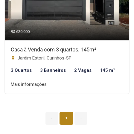
R$ 620.000
Casa à Venda com 3 quartos, 145m²
Jardim Estoril, Ourinhos-SP
3 Quartos
3 Banheiros
2 Vagas
145 m²
Mais informações
‹
1
›