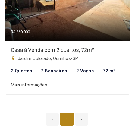
R$ 260.000
Casa à Venda com 2 quartos, 72m²
Jardim Colorado, Ourinhos-SP
2 Quartos
2 Banheiros
2 Vagas
72 m²
Mais informações
‹
1
›