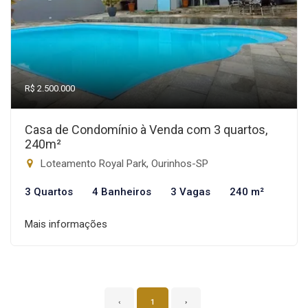
R$ 2.500.000
Casa de Condomínio à Venda com 3 quartos,
240m²
Loteamento Royal Park, Ourinhos-SP
3 Quartos
4 Banheiros
3 Vagas
240 m²
Mais informações
‹
1
›