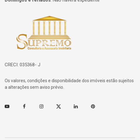
Domingos e feriados
:
Não haverá expediente
Página inicial
CRECI: 035368- J
Os valores, condições e disponibilidade dos imóveis estão sujeitos
a alterações sem aviso prévio.
Youtube
Facebook
Instagram
Twitter
Linkedin
Pinterest