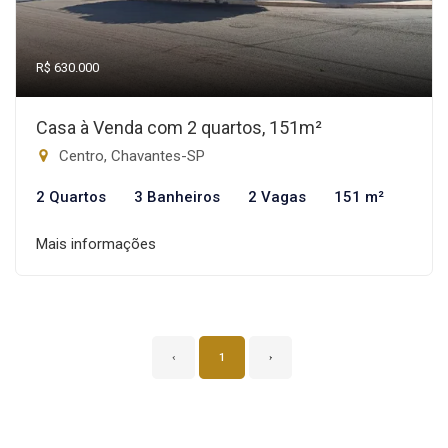
R$ 630.000
Casa à Venda com 2 quartos, 151m²
Centro, Chavantes-SP
2 Quartos
3 Banheiros
2 Vagas
151 m²
Mais informações
‹
1
›