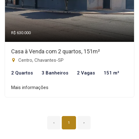
R$ 630.000
Casa à Venda com 2 quartos, 151m²
Centro, Chavantes-SP
2 Quartos
3 Banheiros
2 Vagas
151 m²
Mais informações
‹
1
›