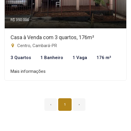
R$ 350.000
Casa à Venda com 3 quartos, 176m²
Centro, Cambará-PR
3 Quartos
1 Banheiro
1 Vaga
176 m²
Mais informações
‹
1
›