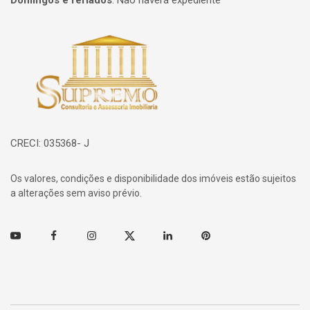
Domingos e feriados
:
Não haverá expediente
Página inicial
CRECI: 035368- J
Os valores, condições e disponibilidade dos imóveis estão sujeitos
a alterações sem aviso prévio.
Youtube
Facebook
Instagram
Twitter
Linkedin
Pinterest