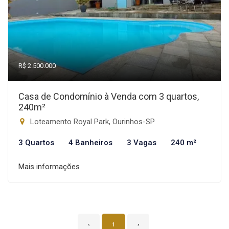
R$ 2.500.000
Casa de Condomínio à Venda com 3 quartos,
240m²
Loteamento Royal Park, Ourinhos-SP
3 Quartos
4 Banheiros
3 Vagas
240 m²
Mais informações
‹
1
›