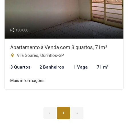
R$ 180.000
Apartamento à Venda com 3 quartos, 71m²
Vila Soares, Ourinhos-SP
3 Quartos
2 Banheiros
1 Vaga
71 m²
Mais informações
‹
1
›