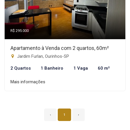
R$ 295.000
Apartamento à Venda com 2 quartos, 60m²
Jardim Furlan, Ourinhos-SP
2 Quartos
1 Banheiro
1 Vaga
60 m²
Mais informações
‹
1
›